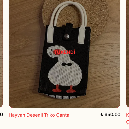
TÜKENDİ
00
₺ 650.00
Hayvan Desenli Triko Çanta
K
Ç