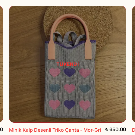
TÜKENDİ
00
₺ 650.00
Minik Kalp Desenli Triko Çanta - Mor-Gri
D