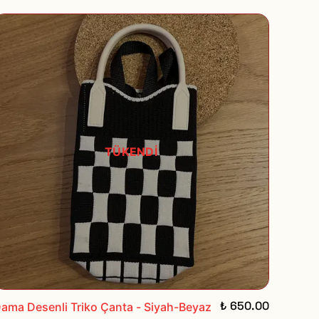
TÜKENDİ
₺ 650.00
ama Desenli Triko Çanta - Siyah-Beyaz