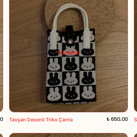
TÜKENDİ
00
₺ 650.00
Tavşan Desenli Triko Çanta
S