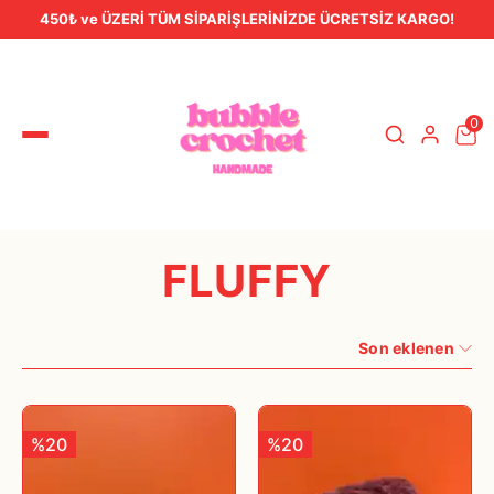
450₺ ve ÜZERİ TÜM SİPARİŞLERİNİZDE ÜCRETSİZ KARGO!
0
FLUFFY
Son eklenen
%20
%20