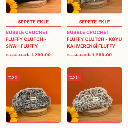
SEPETE EKLE
SEPETE EKLE
BUBBLE CROCHET
BUBBLE CROCHET
FLUFFY CLUTCH -
FLUFFY CLUTCH - KOYU
SİYAH FLUFFY
KAHVERENGİ FLUFFY
₺ 1,280.00
₺ 1,280.00
₺ 1,600.00
₺ 1,600.00
%20
%20