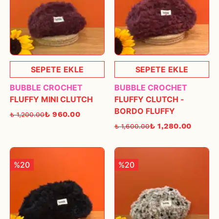
SEPETE EKLE
SEPETE EKLE
BUBBLE CROCHET
BUBBLE CROCHET
FLUFFY MINI CLUTCH
FLUFFY CLUTCH -
BORDO FLUFFY
₺ 960.00
₺ 1,200.00
₺ 1,280.00
₺ 1,600.00
%20
%20