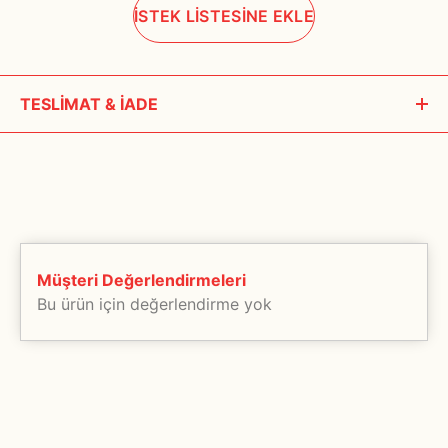
İSTEK LİSTESİNE EKLE
TESLİMAT & İADE
Siparişleriniz, ödeme onayı alındıktan sonra 1- 3 iş günü içerisinde
kargoya teslim edilir. Hafta Sonu, bayram ve tatil günlerinde
teslimat yapılmamaktadır.
Özel üretim ürünlerin teslim süreleri imalat zamanına göre farklılık
göstermektedir. Bu tür ürünlerin teslimat bilgilerini muhakkak
Müşteri Değerlendirmeleri
müşteri temsilcilerimizden teyit ediniz.
Bu ürün için değerlendirme yok
Tarafımızdan kaynaklanan bir aksilik olması halinde ise size üyelik
bilgilerinizden yola çıkılarak haber verilecektir. Bu yüzden üyelik
bilgilerinizin eksiksiz ve doğru olması önemlidir.
Seçtiğiniz ürünlerin tamamı anlaşmalı olduğumuz kargo şirketleri
tarafından taşıma ve ulaştırma garantisi ile size teslim edilecektir.