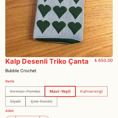
Kalp Desenli Triko Çanta
₺ 650.00
Bubble Crochet
Renk
Kırmızı-Pembe
Mavi-Yeşil
Kahverengi
Siyah
Çok Renkli
Adet