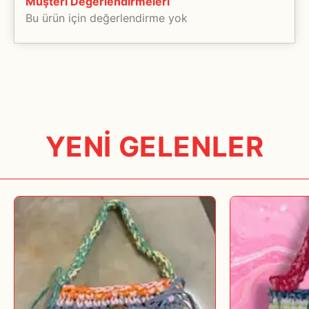
Müşteri Değerlendirmeleri
müşteri temsilcilerimizden teyit ediniz.
Bu ürün için değerlendirme yok
Tarafımızdan kaynaklanan bir aksilik olması halinde ise size üyelik
bilgilerinizden yola çıkılarak haber verilecektir. Bu yüzden üyelik
bilgilerinizin eksiksiz ve doğru olması önemlidir.
Seçtiğiniz ürünlerin tamamı anlaşmalı olduğumuz kargo şirketleri
tarafından taşıma ve ulaştırma garantisi ile size teslim edilecektir.
www.bubbleist.com, online bir alışveriş sitesidir. Aynı anda birden
YENİ GELENLER
çok kullanıcıya alışveriş yapma imkânı tanır. Ender de olsa
tüketicinin aynı ürünü alması söz konusudur ve ürün stoklarda
tükenmektedir. Bu durumda, ürün en fazla 30 gün içinde tüketiciye
verilemez ise yaptığı ödeme kendisine iade edilir.