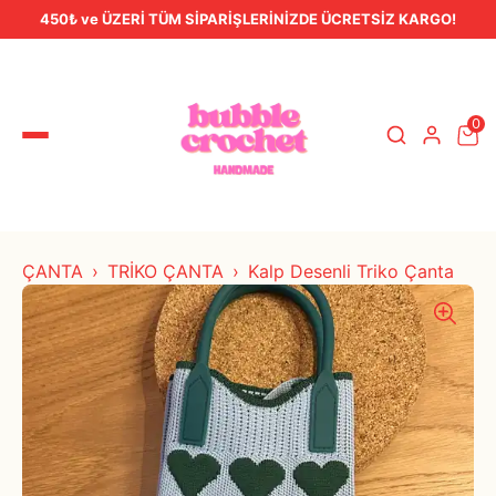
450₺ ve ÜZERİ TÜM SİPARİŞLERİNİZDE ÜCRETSİZ KARGO!
0
ÇANTA
TRİKO ÇANTA
Kalp Desenli Triko Çanta