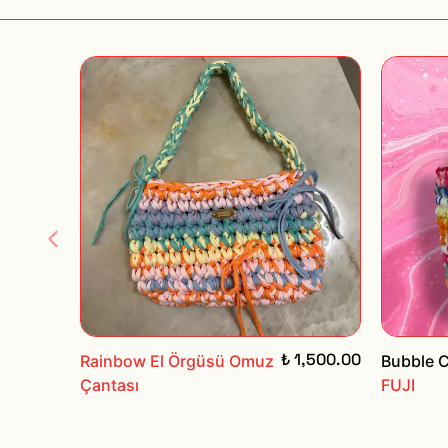
₺ 1,500.00
Rainbow El Örgüsü Omuz
Bubble 
Çantası
FUJI