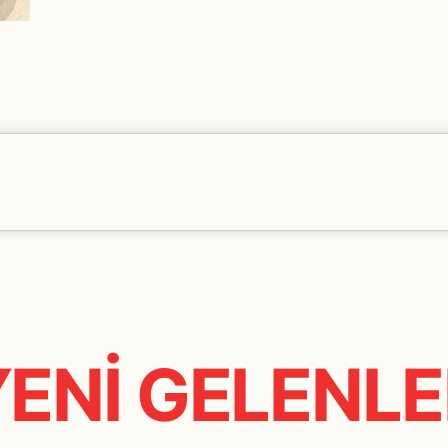
Seçtiğiniz ürünlerin tamamı anlaşmalı olduğumu
ulaştırma garantisi ile size teslim edilecektir.
www.bubbleist.com, online bir alışveriş sitesidir
yapma imkânı tanır. Ender de olsa tüketicinin 
stoklarda tükenmektedir. Bu durumda, ürün en f
yaptığı ödeme kendisine iade edilir.
YENİ GELENLE