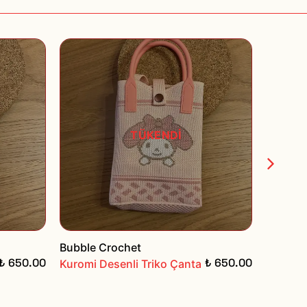
TÜKENDİ
Bubble Crochet
Bubble 
₺ 650.00
₺ 650.00
Kuromi Desenli Triko Çanta
Asimetr
Çanta -