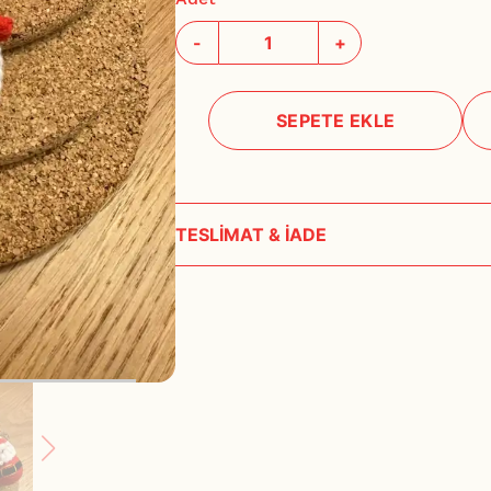
-
+
SEPETE EKLE
TESLİMAT & İADE
Siparişleriniz, ödeme onayı alındıktan sonra 1- 3
Hafta Sonu, bayram ve tatil günlerinde teslima
Özel üretim ürünlerin teslim süreleri imalat za
ürünlerin teslimat bilgilerini muhakkak müşteri 
Tarafımızdan kaynaklanan bir aksilik olması halin
çıkılarak haber verilecektir. Bu yüzden üyelik bi
önemlidir.