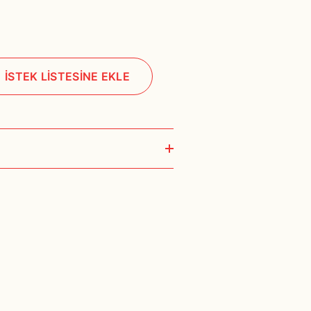
İSTEK LİSTESİNE EKLE
 iş günü içerisinde kargoya teslim edilir.
t yapılmamaktadır.
manına göre farklılık göstermektedir. Bu tür
temsilcilerimizden teyit ediniz.
de ise size üyelik bilgilerinizden yola
lgilerinizin eksiksiz ve doğru olması