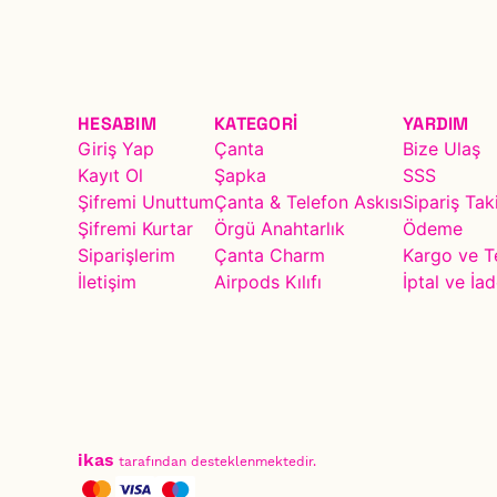
HESABIM
KATEGORİ
YARDIM
Giriş Yap
Çanta
Bize Ulaş
Kayıt Ol
Şapka
SSS
Şifremi Unuttum
Çanta & Telefon Askısı
Sipariş Tak
Şifremi Kurtar
Örgü Anahtarlık
Ödeme
Siparişlerim
Çanta Charm
Kargo ve T
İletişim
Airpods Kılıfı
İptal ve İad
ikas
tarafından desteklenmektedir.