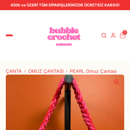
450₺ ve ÜZERİ TÜM SİPARİŞLERİNİZDE ÜCRETSİZ KARGO!
0
ÇANTA
OMUZ ÇANTASI
PEARL Omuz Çantası