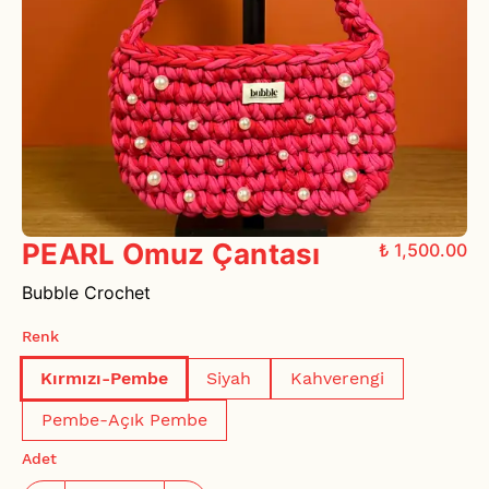
PEARL Omuz Çantası
₺ 1,500.00
Bubble Crochet
Renk
Kırmızı-Pembe
Siyah
Kahverengi
Pembe-Açık Pembe
Adet