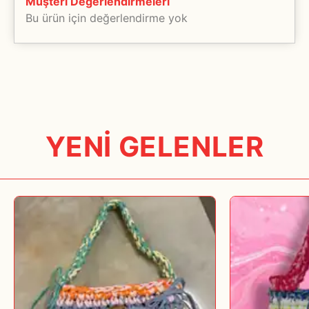
Müşteri Değerlendirmeleri
-Geri dönüştürülmüş iplerden örüldükleri için
müşteri temsilcilerimizden teyit ediniz.
Bu ürün için değerlendirme yok
çantalarımızda renk tonu ve hacim farklılıkları olabilir (+/-3
Tarafımızdan kaynaklanan bir aksilik olması halinde ise size üyelik
cm).
bilgilerinizden yola çıkılarak haber verilecektir. Bu yüzden üyelik
bilgilerinizin eksiksiz ve doğru olması önemlidir.
Seçtiğiniz ürünlerin tamamı anlaşmalı olduğumuz kargo şirketleri
tarafından taşıma ve ulaştırma garantisi ile size teslim edilecektir.
www.bubbleist.com, online bir alışveriş sitesidir. Aynı anda birden
YENİ GELENLER
çok kullanıcıya alışveriş yapma imkânı tanır. Ender de olsa
tüketicinin aynı ürünü alması söz konusudur ve ürün stoklarda
tükenmektedir. Bu durumda, ürün en fazla 30 gün içinde tüketiciye
verilemez ise yaptığı ödeme kendisine iade edilir.