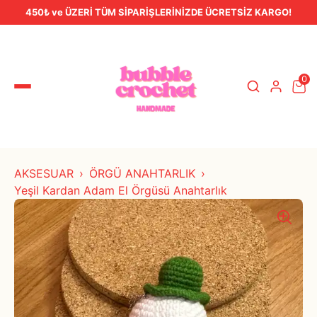
450₺ ve ÜZERİ TÜM SİPARİŞLERİNİZDE ÜCRETSİZ KARGO!
0
AKSESUAR
ÖRGÜ ANAHTARLIK
Yeşil Kardan Adam El Örgüsü Anahtarlık