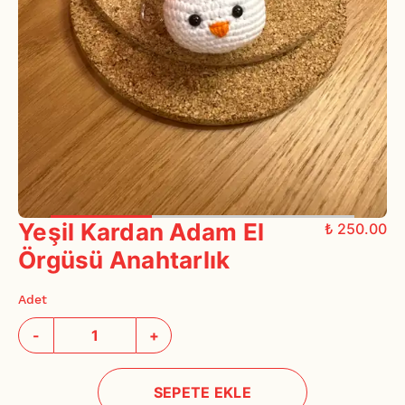
Yeşil Kardan Adam El
₺ 250.00
Örgüsü Anahtarlık
Adet
-
+
SEPETE EKLE