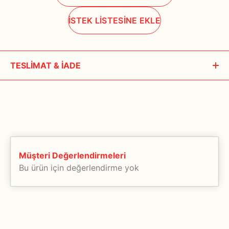
İSTEK LİSTESİNE EKLE
TESLİMAT & İADE
Siparişleriniz, ödeme onayı alındıktan sonra 1- 3 iş günü içerisinde
kargoya teslim edilir. Hafta Sonu, bayram ve tatil günlerinde
teslimat yapılmamaktadır.
Özel üretim ürünlerin teslim süreleri imalat zamanına göre farklılık
göstermektedir. Bu tür ürünlerin teslimat bilgilerini muhakkak
Müşteri Değerlendirmeleri
müşteri temsilcilerimizden teyit ediniz.
Bu ürün için değerlendirme yok
Tarafımızdan kaynaklanan bir aksilik olması halinde ise size üyelik
bilgilerinizden yola çıkılarak haber verilecektir. Bu yüzden üyelik
bilgilerinizin eksiksiz ve doğru olması önemlidir.
Seçtiğiniz ürünlerin tamamı anlaşmalı olduğumuz kargo şirketleri