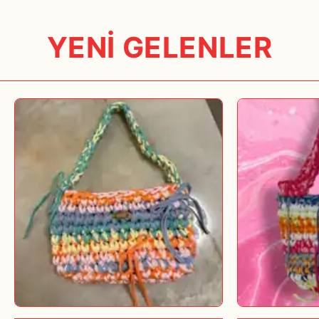
tarafından taşıma ve ulaştırma garantisi ile size teslim edilecektir.
www.bubbleist.com, online bir alışveriş sitesidir. Aynı anda birden
YENİ GELENLER
çok kullanıcıya alışveriş yapma imkânı tanır. Ender de olsa
tüketicinin aynı ürünü alması söz konusudur ve ürün stoklarda
tükenmektedir. Bu durumda, ürün en fazla 30 gün içinde tüketiciye
verilemez ise yaptığı ödeme kendisine iade edilir.