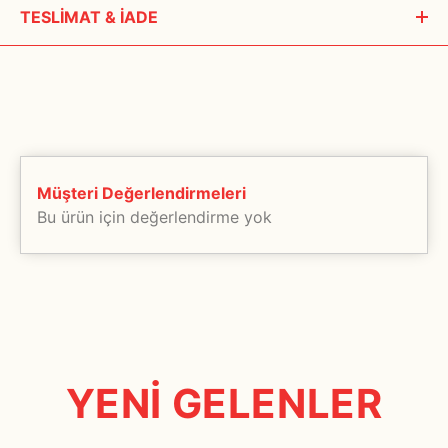
TESLİMAT & İADE
Siparişleriniz, ödeme onayı alındıktan sonra 1- 3 iş günü içerisinde
kargoya teslim edilir. Hafta Sonu, bayram ve tatil günlerinde
teslimat yapılmamaktadır.
Özel üretim ürünlerin teslim süreleri imalat zamanına göre farklılık
göstermektedir. Bu tür ürünlerin teslimat bilgilerini muhakkak
Müşteri Değerlendirmeleri
müşteri temsilcilerimizden teyit ediniz.
Bu ürün için değerlendirme yok
Tarafımızdan kaynaklanan bir aksilik olması halinde ise size üyelik
bilgilerinizden yola çıkılarak haber verilecektir. Bu yüzden üyelik
bilgilerinizin eksiksiz ve doğru olması önemlidir.
Seçtiğiniz ürünlerin tamamı anlaşmalı olduğumuz kargo şirketleri
tarafından taşıma ve ulaştırma garantisi ile size teslim edilecektir.
www.bubbleist.com, online bir alışveriş sitesidir. Aynı anda birden
YENİ GELENLER
çok kullanıcıya alışveriş yapma imkânı tanır. Ender de olsa
tüketicinin aynı ürünü alması söz konusudur ve ürün stoklarda
tükenmektedir. Bu durumda, ürün en fazla 30 gün içinde tüketiciye