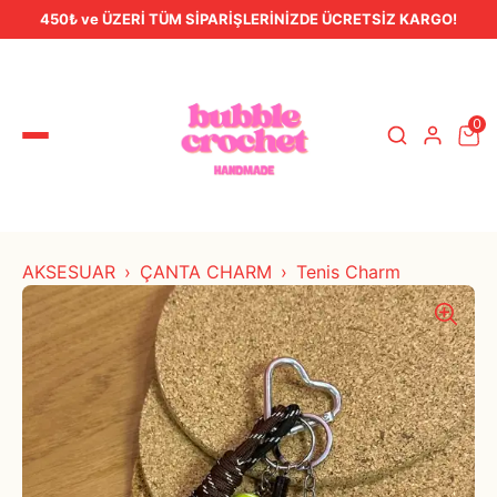
450₺ ve ÜZERİ TÜM SİPARİŞLERİNİZDE ÜCRETSİZ KARGO!
0
AKSESUAR
ÇANTA CHARM
Tenis Charm