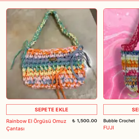
verilemez ise yaptığı ödeme kendisine iade edilir.
SEPETE EKLE
SE
₺ 1,500.00
Rainbow El Örgüsü Omuz
Bubble Crochet
FUJI
Çantası