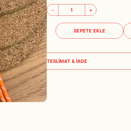
-
+
SEPETE EKLE
TESLİMAT & İADE
Siparişleriniz, ödeme onayı alındıktan sonra 1- 3
Hafta Sonu, bayram ve tatil günlerinde teslima
Özel üretim ürünlerin teslim süreleri imalat za
ürünlerin teslimat bilgilerini muhakkak müşteri 
Tarafımızdan kaynaklanan bir aksilik olması halin
çıkılarak haber verilecektir. Bu yüzden üyelik bi
önemlidir.