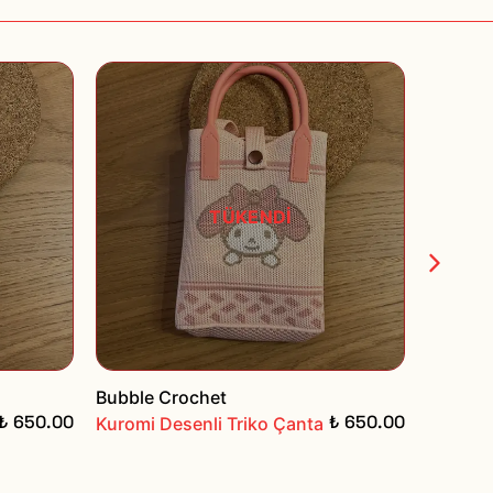
TÜKENDİ
Bubble Crochet
Bubble 
₺ 650.00
₺ 650.00
Kuromi Desenli Triko Çanta
Asimetr
Çanta -