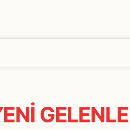
Seçtiğiniz ürünlerin tamamı anlaşmalı olduğumu
ulaştırma garantisi ile size teslim edilecektir.
www.bubbleist.com, online bir alışveriş sitesidir
yapma imkânı tanır. Ender de olsa tüketicinin 
stoklarda tükenmektedir. Bu durumda, ürün en f
yaptığı ödeme kendisine iade edilir.
YENİ GELENLE