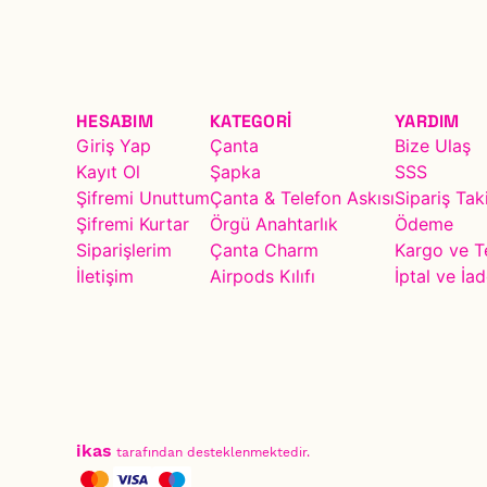
HESABIM
KATEGORİ
YARDIM
Giriş Yap
Çanta
Bize Ulaş
Kayıt Ol
Şapka
SSS
Şifremi Unuttum
Çanta & Telefon Askısı
Sipariş Tak
Şifremi Kurtar
Örgü Anahtarlık
Ödeme
Siparişlerim
Çanta Charm
Kargo ve T
İletişim
Airpods Kılıfı
İptal ve İad
ikas
tarafından desteklenmektedir.