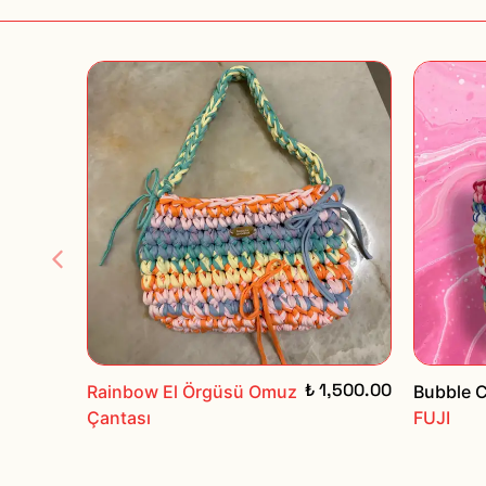
₺ 1,500.00
Rainbow El Örgüsü Omuz
Bubble 
Çantası
FUJI