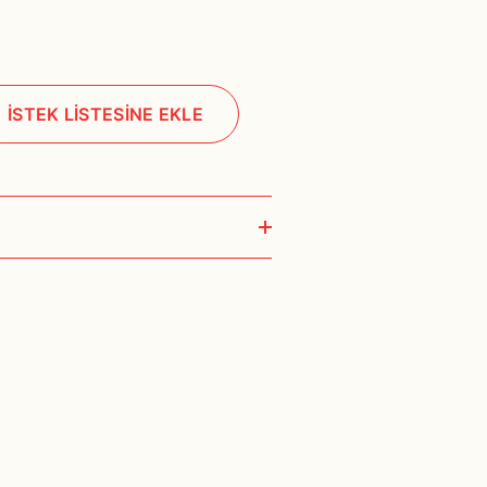
İSTEK LİSTESİNE EKLE
 iş günü içerisinde kargoya teslim edilir.
t yapılmamaktadır.
manına göre farklılık göstermektedir. Bu tür
temsilcilerimizden teyit ediniz.
de ise size üyelik bilgilerinizden yola
lgilerinizin eksiksiz ve doğru olması